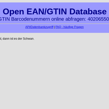
Open EAN/GTIN Database
TIN Barcodenummern online abfragen: 4020655
API/Datenbankzugriff
|
FAQ - häufige Fragen
t, dann ist es der Schwan.