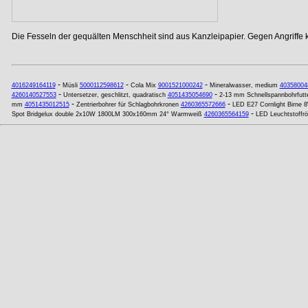
Die Fesseln der gequälten Menschheit sind aus Kanzleipapier. Gegen Angriffe
-
-
-
4016249164119
Müsli
5000112598612
Cola Mix
9001521000242
Mineralwasser, medium
40358004
-
-
4260140527553
Untersetzer, geschlitzt, quadratisch
4051435054690
2-13 mm Schnellspannbohrfutt
-
-
mm
4051435012515
Zentrierbohrer für Schlagbohrkronen
4260365572666
LED E27 Cornlight Birne
-
Spot Bridgelux double 2x10W 1800LM 300x160mm 24° Warmweiß
4260365564159
LED Leuchtstoffr