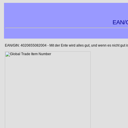
EAN/G
EAN/GIN: 4020655082004 - Mit der Ente wird alles gut, und wenn es nicht gut is