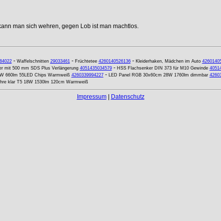
 kann man sich wehren, gegen Lob ist man machtlos.
-
-
-
84022
Waffelschnitten
29033461
Früchtetee
4260140526136
Kleiderhaken, Mädchen im Auto
4260140
-
er mit 500 mm SDS Plus Verlängerung
4051435034579
HSS Flachsenker DIN 373 für M10 Gewinde
4051
-
 8W 660lm 55LED Chips Warmweiß
4260339994227
LED Panel RGB 30x60cm 28W 1760lm dimmbar
4260
öhre klar T5 18W 1530lm 120cm Warmweiß
Impressum
|
Datenschutz