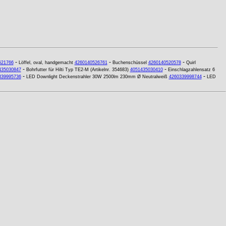
-
-
-
521766
Löffel, oval, handgemacht
4260140526761
Buchenschüssel
4260140520578
Quirl
-
-
435030847
Bohrfutter für Hilti Typ TE2-M (Artikelnr. 354683)
4051435030410
Einschlagzahlensatz 6
-
-
339995736
LED Downlight Deckenstrahler 30W 2500lm 230mm Ø Neutralweiß
4260339998744
LED