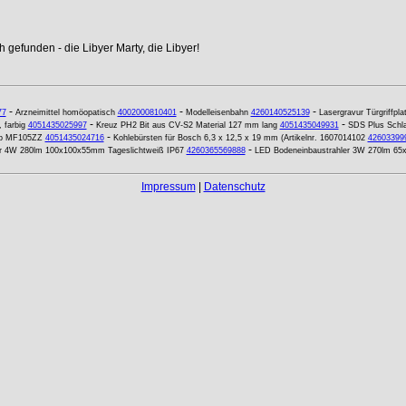
 gefunden - die Libyer Marty, die Libyer!
-
-
-
77
Arzneimittel homöopatisch
4002000810401
Modelleisenbahn
4260140525139
Lasergravur Türgriffpl
-
-
 farbig
4051435025997
Kreuz PH2 Bit aus CV-S2 Material 127 mm lang
4051435049931
SDS Plus Schla
-
Typ MF105ZZ
4051435024716
Kohlebürsten für Bosch 6,3 x 12,5 x 19 mm (Artikelnr. 1607014102
42603399
-
er 4W 280lm 100x100x55mm Tageslichtweiß IP67
4260365569888
LED Bodeneinbaustrahler 3W 270lm 65
Impressum
|
Datenschutz