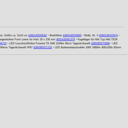
-
-
-
atte, Größe ca. 5x10 cm
4260140520042
Brieföffner
4260140525900
Molle, Nr. 0
4260140523074
-
ngenbohrer Form Lewis für Holz 16 x 230 mm
4051435041379
Kugellager für Hilti Typ Hilti TE54
-
-
94715
LED Leuchtstoffröhre Frosted T8 14W 1100lm 90cm Tageslichtweiß
4260365573069
LED
-
x90mm Tageslichtweiß IP67
4260365571232
LED Bodeneinbaustrahler 24W 1680lm 400x200x 65mm