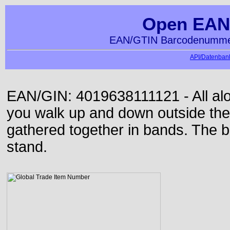
Open EAN
EAN/GTIN Barcodenummer
API/Datenbank
EAN/GIN: 4019638111121 - All alon
you walk up and down outside th
gathered together in bands. The b
stand.