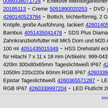
-
0089336071724
Effektive Mikroorganisme
-
-
20195113
Creme
5051890020253
DVD
-
4260140523784
Bottich, trichterförmig, 2 Gr
Knöpfe, große Ausführung, lackiert
4260140
-
Bambus
4051435041478
SDS Plus Diama
Zahnkranzbohrfutter mit MK5 Dorn und M20
-
100 ml
4051435015349
HSS Drehstahl eck
für Hitachi 7 x 11 x 18 mm (Artikelnr. 999-043
420lm 300x80x65mm Tageslichtweiß IP67
4
1050lm 220x220x 60mm RGB IP67
4260339
-
Epistar Tageslichtweiß
4260365571287
LE
-
RGB IP67
4260339997204
LED Flutlicht
Imp