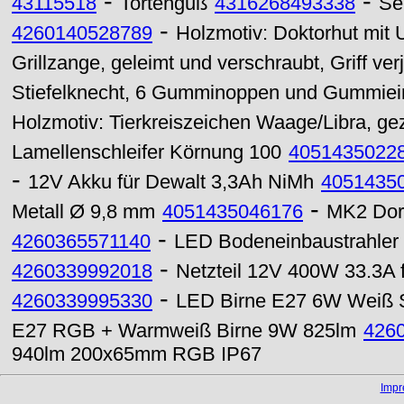
-
-
43115518
Tortenguß
4316268493338
Se
-
4260140528789
Holzmotiv: Doktorhut mit 
Grillzange, geleimt und verschraubt, Griff ve
Stiefelknecht, 6 Gumminoppen und Gummieinl
Holzmotiv: Tierkreiszeichen Waage/Libra, ge
Lamellenschleifer Körnung 100
4051435022
-
12V Akku für Dewalt 3,3Ah NiMh
4051435
-
Metall Ø 9,8 mm
4051435046176
MK2 Dorn
-
4260365571140
LED Bodeneinbaustrahle
-
4260339992018
Netzteil 12V 400W 33.3A 
-
4260339995330
LED Birne E27 6W Weiß 
E27 RGB + Warmweiß Birne 9W 825lm
426
940lm 200x65mm RGB IP67
Imp