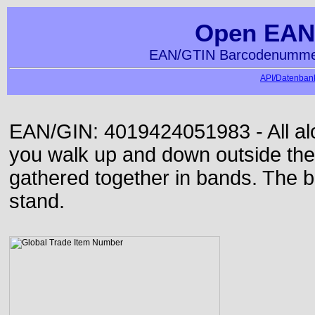
Open EAN
EAN/GTIN Barcodenummer
API/Datenbank
EAN/GIN: 4019424051983 - All alon
you walk up and down outside th
gathered together in bands. The b
stand.