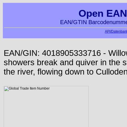
Open EAN
EAN/GTIN Barcodenummer
API/Datenbank
EAN/GIN: 4018905333716 - Willo
showers break and quiver in the s
the river, flowing down to Culloden