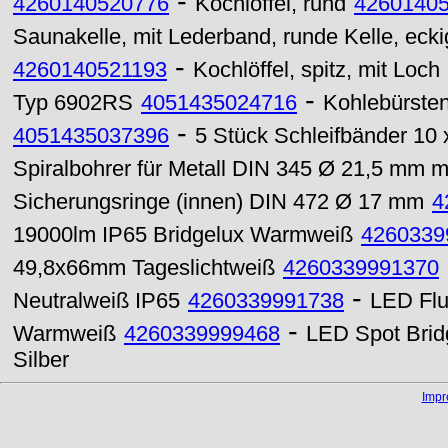
-
4260140520776
Kochlöffel, rund
4260140
Saunakelle, mit Lederband, runde Kelle, eckig
-
4260140521193
Kochlöffel, spitz, mit Loch
-
Typ 6902RS
4051435024716
Kohlebürsten
-
4051435037396
5 Stück Schleifbänder 10
Spiralbohrer für Metall DIN 345 Ø 21,5 mm 
Sicherungsringe (innen) DIN 472 Ø 17 mm
4
19000lm IP65 Bridgelux Warmweiß
4260339
49,8x66mm Tageslichtweiß
4260339991370
-
Neutralweiß IP65
4260339991738
LED Flu
-
Warmweiß
4260339999468
LED Spot Bri
Silber
Imp