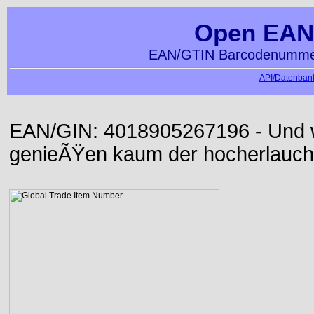
Open EAN
EAN/GTIN Barcodenummer
API/Datenbank
EAN/GIN: 4018905267196 - Und wi
genieÃŸen kaum der hocherlauch