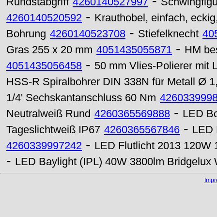
-
Rundstabgriff
4260140527997
Schwingfigu
-
4260140520592
Krauthobel, einfach, ecki
-
Bohrung
4260140523708
Stiefelknecht
40
-
Gras 255 x 20 mm
4051435055871
HM bes
-
4051435056458
50 mm Vlies-Polierer mit
HSS-R Spiralbohrer DIN 338N für Metall Ø 
1/4' Sechskantanschluss 60 Nm
426033999
-
Neutralweiß Rund
4260365569888
LED Bo
-
Tageslichtweiß IP67
4260365567846
LED 
-
4260339997242
LED Flutlicht 2013 120W 
-
LED Baylight (IPL) 40W 3800lm Bridgelux
Imp