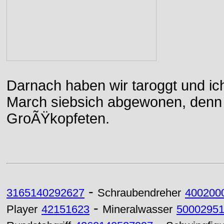
Darnach haben wir taroggt und ic
March siebsich abgewonen, denn d
GroÃŸkopfeten.
-
3165140292627
Schraubendreher
400200
-
Player
42151623
Mineralwasser
5000295