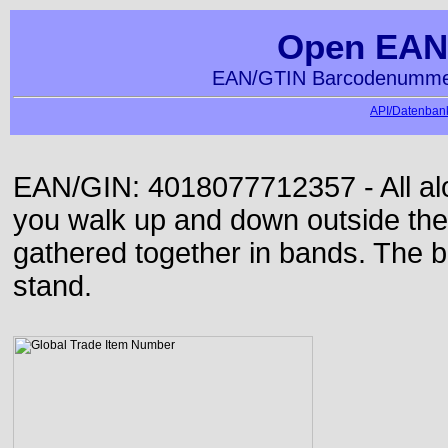
Open EAN
EAN/GTIN Barcodenummer
API/Datenbank
EAN/GIN: 4018077712357 - All alon
you walk up and down outside th
gathered together in bands. The b
stand.