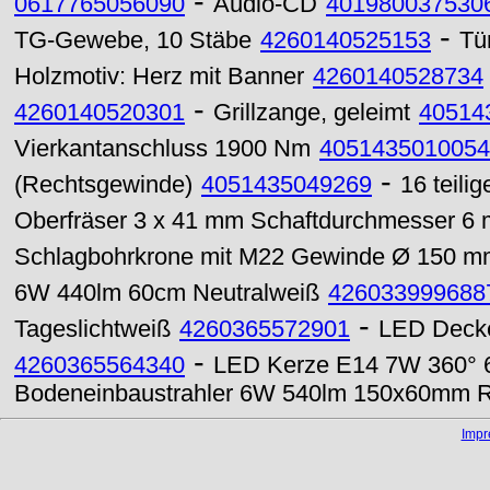
-
0617765056090
Audio-CD
401980037530
-
TG-Gewebe, 10 Stäbe
4260140525153
Tür
Holzmotiv: Herz mit Banner
4260140528734
-
4260140520301
Grillzange, geleimt
40514
Vierkantanschluss 1900 Nm
4051435010054
-
(Rechtsgewinde)
4051435049269
16 teil
Oberfräser 3 x 41 mm Schaftdurchmesser 6
Schlagbohrkrone mit M22 Gewinde Ø 150 m
6W 440lm 60cm Neutralweiß
426033999688
-
Tageslichtweiß
4260365572901
LED Decke
-
4260365564340
LED Kerze E14 7W 360° 6
Bodeneinbaustrahler 6W 540lm 150x60mm 
Imp