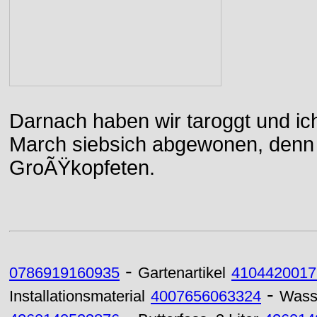
Darnach haben wir taroggt und ic
March siebsich abgewonen, denn d
GroÃŸkopfeten.
-
0786919160935
Gartenartikel
4104420017
-
Installationsmaterial
4007656063324
Wass