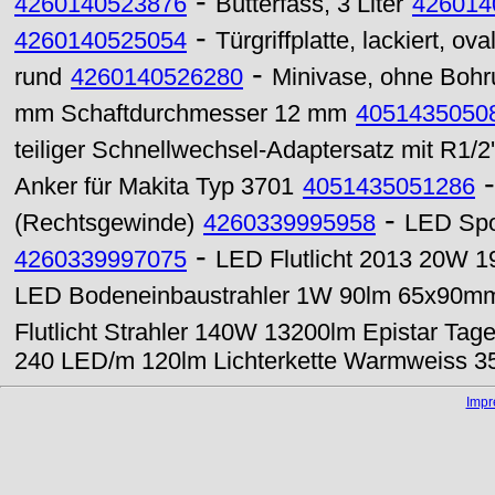
-
4260140523876
Butterfass, 3 Liter
426014
-
4260140525054
Türgriffplatte, lackiert, o
-
rund
4260140526280
Minivase, ohne Boh
mm Schaftdurchmesser 12 mm
4051435050
teiliger Schnellwechsel-Adaptersatz mit R1/
Anker für Makita Typ 3701
4051435051286
-
(Rechtsgewinde)
4260339995958
LED Spo
-
4260339997075
LED Flutlicht 2013 20W 
LED Bodeneinbaustrahler 1W 90lm 65x90mm
Flutlicht Strahler 140W 13200lm Epistar Tage
240 LED/m 120lm Lichterkette Warmweiss 3
Imp