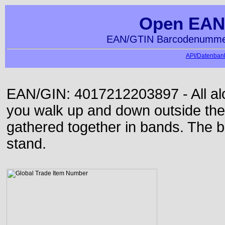
Open EAN
EAN/GTIN Barcodenummer
API/Datenbank
EAN/GIN: 4017212203897 - All alon
you walk up and down outside th
gathered together in bands. The b
stand.