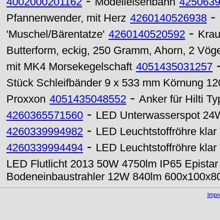
-
4002000201162
Modelleisenbahn
425063
-
Pfannenwender, mit Herz
4260140526938
-
'Muschel/Bärentatze'
4260140520592
Krau
Butterform, eckig, 250 Gramm, Ahorn, 2 Vöge
mit MK4 Morsekegelschaft
4051435031257
Stück Schleifbänder 9 x 533 mm Körnung 12
-
Proxxon
4051435048552
Anker für Hilti 
-
4260365571560
LED Unterwasserspot 24
-
4260339994982
LED Leuchtstoffröhre kla
-
4260339994494
LED Leuchtstoffröhre kla
LED Flutlicht 2013 50W 4750lm IP65 Epista
Bodeneinbaustrahler 12W 840lm 600x100x
Imp