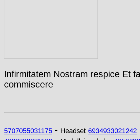
Infirmitatem Nostram respice E
commiscere
-
5707055031175
Headset
6934933021242