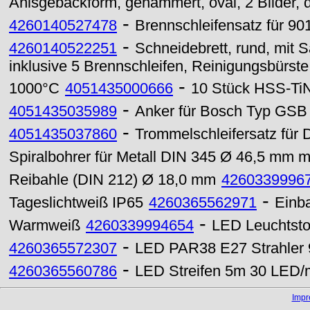
Anisgebäckform, gehämmert, oval, 2 Bilder, 
-
4260140527478
Brennschleifensatz für 9010
-
4260140522251
Schneidebrett, rund, mit Sa
inklusive 5 Brennschleifen, Reinigungsbürste
-
1000°C
4051435000666
10 Stück HSS-TiN
-
4051435035989
Anker für Bosch Typ GSB 
-
4051435037860
Trommelschleifersatz für
Spiralbohrer für Metall DIN 345 Ø 46,5 mm 
Reibahle (DIN 212) Ø 18,0 mm
4260339996
-
Tageslichtweiß IP65
4260365562971
Einb
-
Warmweiß
4260339994654
LED Leuchtsto
-
4260365572307
LED PAR38 E27 Strahler 9
-
4260365560786
LED Streifen 5m 30 LED/m
Imp