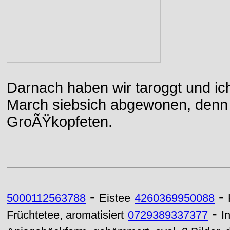
Darnach haben wir taroggt und ic
March siebsich abgewonen, denn d
GroÃŸkopfeten.
-
-
5000112563788
Eistee
4260369950088
-
Früchtetee, aromatisiert
0729389337377
I