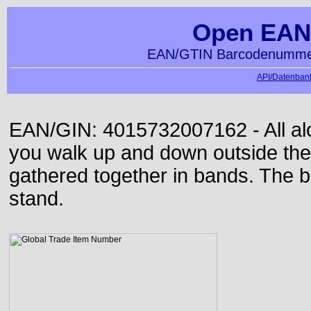
Open EAN
EAN/GTIN Barcodenummer
API/Datenbank
EAN/GIN: 4015732007162 - All alon
you walk up and down outside th
gathered together in bands. The b
stand.