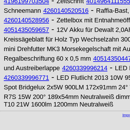
-
4196199703504
Zeitschrift
401496411155
-
Schneemann
4260140520516
Raffia-Bast
-
4260140528956
Zettelbox mit Entnahmeöf
-
4051435059657
12V Akku für Dewalt 2,0A
Kreissägeblatt für Holz Typ Wechselzahn 3
mini Drehfutter MK3 Morsekegelschaft mit Au
Regalbeschriftung 60 x 0,5 mm
4051435044
-
und Austreiberlappe
4260339996214
LED B
-
4260339996771
LED Flutlicht 2013 10W 
Spot Bridgelux 2x5W 900LM 172x91mm 24° 
R7S 15W 200° 189x54mm Neutralweiß dim
T10 21W 1600lm 1200mm Neutralweiß
Imp