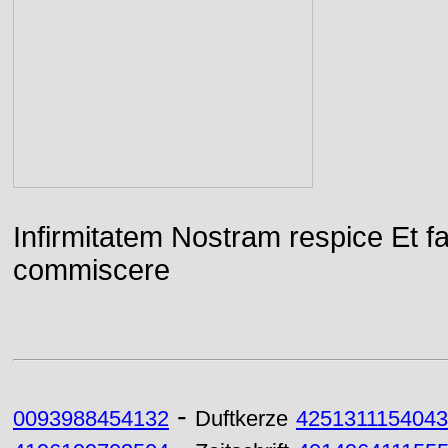
Infirmitatem Nostram respice E
commiscere
-
0093988454132
Duftkerze
4251311154043