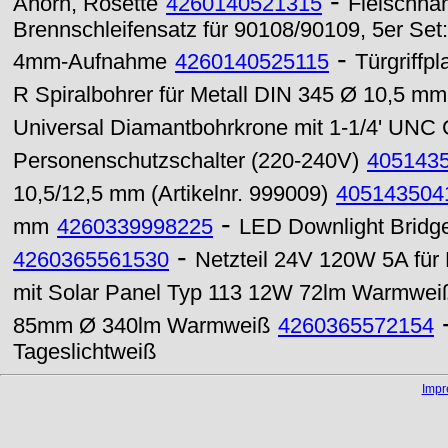
-
Ahorn, Rosette
4260140521315
Fleischham
Brennschleifensatz für 90108/90109, 5er Set: 
-
4mm-Aufnahme
4260140525115
Türgriffpl
R Spiralbohrer für Metall DIN 345 Ø 10,5 m
Universal Diamantbohrkrone mit 1-1/4' UN
Personenschutzschalter (220-240V)
405143
10,5/12,5 mm (Artikelnr. 999009)
405143504
-
mm
4260339998225
LED Downlight Bridg
-
4260365561530
Netzteil 24V 120W 5A für
mit Solar Panel Typ 113 12W 72lm Warmwei
85mm Ø 340lm Warmweiß
4260365572154
Tageslichtweiß
Imp