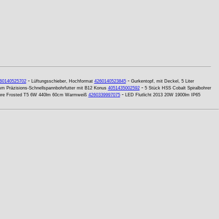
-
-
60140525702
Lüftungsschieber, Hochformat
4260140523845
Gurkentopf, mit Deckel, 5 Liter
-
m Präzisions-Schnellspannbohrfutter mit B12 Konus
4051435002592
5 Stück HSS Cobalt Spiralbohrer
-
öhre Frosted T5 6W 440lm 60cm Warmweiß
4260339997075
LED Flutlicht 2013 20W 1900lm IP65