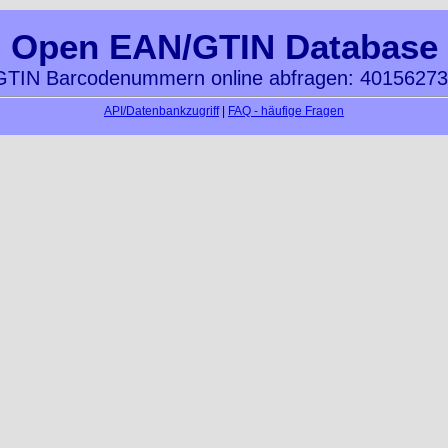
Open EAN/GTIN Database
TIN Barcodenummern online abfragen: 4015627
API/Datenbankzugriff
|
FAQ - häufige Fragen