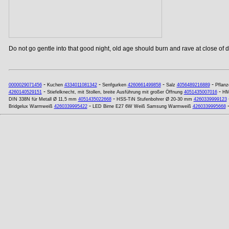
Do not go gentle into that good night, old age should burn and rave at close of da
-
-
-
-
0000029071456
Kuchen
4334011081342
Senfgurken
4260661499858
Salz
4056489216889
Pflan
-
-
4260140529151
Stiefelknecht, mit Stollen, breite Ausführung mit großer Öffnung
4051435007016
HM
-
DIN 338N für Metall Ø 11,5 mm
4051435022668
HSS-TiN Stufenbohrer Ø 20-30 mm
4260339999123
-
Bridgelux Warmweiß
4260339995422
LED Birne E27 6W Weiß Samsung Warmweiß
4260339995668