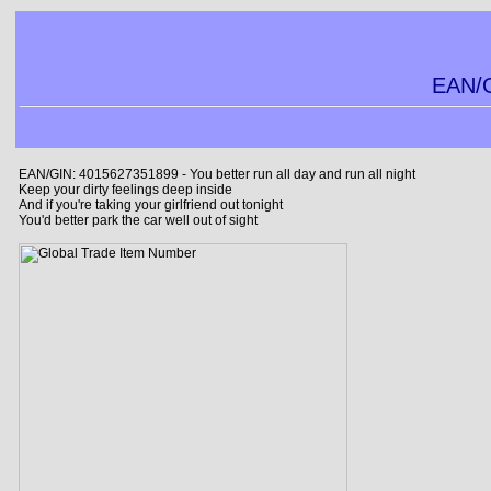
EAN/G
EAN/GIN: 4015627351899 - You better run all day and run all night
Keep your dirty feelings deep inside
And if you're taking your girlfriend out tonight
You'd better park the car well out of sight