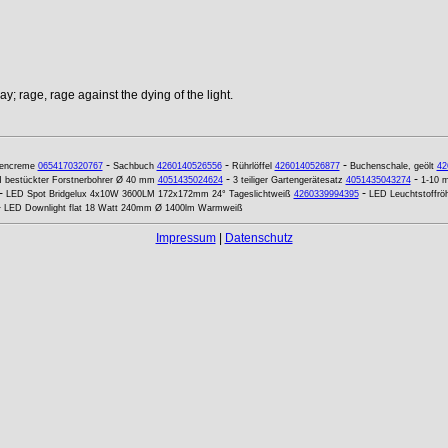
y; rage, rage against the dying of the light.
-
-
-
zencreme
0654170320767
Sachbuch
4260140526556
Rührlöffel
4260140526877
Buchenschale, geölt
42
-
-
 bestückter Forstnerbohrer Ø 40 mm
4051435024624
3 teiliger Gartengerätesatz
4051435043274
1-10 m
-
-
LED Spot Bridgelux 4x10W 3600LM 172x172mm 24° Tageslichtweiß
4260339994395
LED Leuchtstoffr
-
LED Downlight flat 18 Watt 240mm Ø 1400lm Warmweiß
Impressum
|
Datenschutz