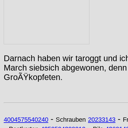
Darnach haben wir taroggt und ic
March siebsich abgewonen, denn d
GroÃŸkopfeten.
-
-
4004575540240
Schrauben
20233143
F