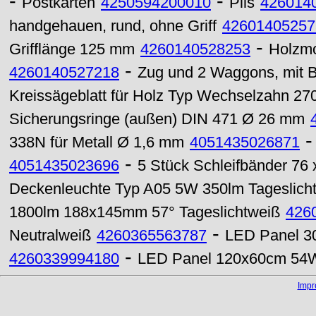
-
-
Postkarten
4250594200010
Pils
426014
handgehauen, rund, ohne Griff
42601405257
-
Grifflänge 125 mm
4260140528253
Holzmo
-
4260140527218
Zug und 2 Waggons, mit 
Kreissägeblatt für Holz Typ Wechselzahn 2
Sicherungsringe (außen) DIN 471 Ø 26 mm
338N für Metall Ø 1,6 mm
4051435026871
-
4051435023696
5 Stück Schleifbänder 7
Deckenleuchte Typ A05 5W 350lm Tageslich
1800lm 188x145mm 57° Tageslichtweiß
426
-
Neutralweiß
4260365563787
LED Panel 3
-
4260339994180
LED Panel 120x60cm 54W
Imp