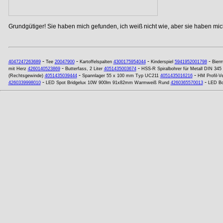
Grundgütiger! Sie haben mich gefunden, ich weiß nicht wie, aber sie haben mich
-
-
-
-
4047247263689
Tee
20047900
Kartoffelspalten
4300175954044
Kinderspiel
5941952001798
Bierm
-
-
mit Herz
4260140523869
Butterfass, 2 Liter
4051435003674
HSS-R Spiralbohrer für Metall DIN 34
-
-
(Rechtsgewinde)
4051435039444
Spannlager 55 x 100 mm Typ UC211
4051435016216
HM Profil-V
-
-
4260339998010
LED Spot Bridgelux 10W 900lm 91x82mm Warmweiß Rund
4260365570013
LED Bo