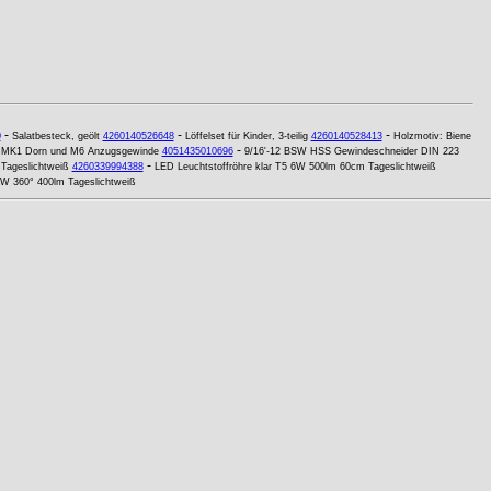
-
-
-
0
Salatbesteck, geölt
4260140526648
Löffelset für Kinder, 3-teilig
4260140528413
Holzmotiv: Biene
-
it MK1 Dorn und M6 Anzugsgewinde
4051435010696
9/16'-12 BSW HSS Gewindeschneider DIN 223
-
Tageslichtweiß
4260339994388
LED Leuchtstoffröhre klar T5 6W 500lm 60cm Tageslichtweiß
W 360° 400lm Tageslichtweiß