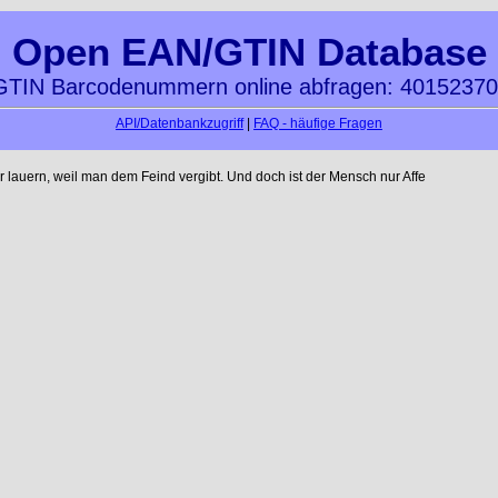
Open EAN/GTIN Database
TIN Barcodenummern online abfragen: 4015237
API/Datenbankzugriff
|
FAQ - häufige Fragen
auern, weil man dem Feind vergibt. Und doch ist der Mensch nur Affe