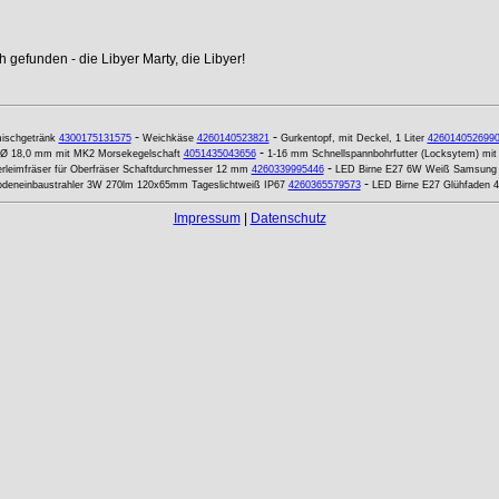
 gefunden - die Libyer Marty, die Libyer!
-
-
ischgetränk
4300175131575
Weichkäse
4260140523821
Gurkentopf, mit Deckel, 1 Liter
426014052699
-
5 Ø 18,0 mm mit MK2 Morsekegelschaft
4051435043656
1-16 mm Schnellspannbohrfutter (Locksytem) m
-
erleimfräser für Oberfräser Schaftdurchmesser 12 mm
4260339995446
LED Birne E27 6W Weiß Samsung 
-
deneinbaustrahler 3W 270lm 120x65mm Tageslichtweiß IP67
4260365579573
LED Birne E27 Glühfaden 4
Impressum
|
Datenschutz