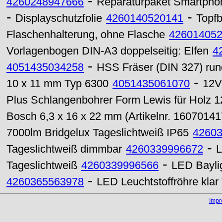
-
4260248947666
Reparaturpaket Smartpho
-
-
Displayschutzfolie
4260140520141
Topfb
Flaschenhalterung, ohne Flasche
42601405
Vorlagenbogen DIN-A3 doppelseitig: Elfen
4
-
4051435034258
HSS Fräser (DIN 327) ru
-
10 x 11 mm Typ 6300
4051435061070
12V
Plus Schlangenbohrer Form Lewis für Holz 
Bosch 6,3 x 16 x 22 mm (Artikelnr. 16070141
7000lm Bridgelux Tageslichtweiß IP65
4260
-
Tageslichtweiß dimmbar
4260339996672
L
-
Tageslichtweiß
4260339996566
LED Bayli
-
4260365563978
LED Leuchtstoffröhre kl
Imp