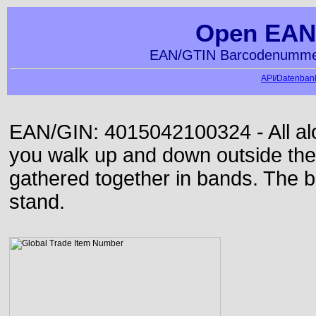
Open EAN
EAN/GTIN Barcodenummer
API/Datenbank
EAN/GIN: 4015042100324 - All alon
you walk up and down outside th
gathered together in bands. The b
stand.