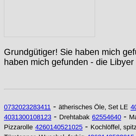
Grundgütiger! Sie haben mich gefu
haben mich gefunden - die Libyer 
-
0732023283411
ätherisches Öle, Set LE
4
-
-
4031300108123
Drehtabak
62554640
Ma
-
Pizzarolle
4260140521025
Kochlöffel, spit