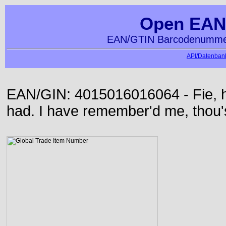
Open EAN
EAN/GTIN Barcodenummer
API/Datenbank
EAN/GIN: 4015016016064 - Fie, h
had. I have remember'd me, thou'