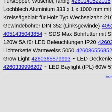
Türstopper, Wuschel, farbig
4260140522015
Lochblech Aluminium 333 x 1 x 1000 mm mi
Kreissägeblatt für Holz Typ Wechselzahn 2
Gewindebohrer DIN 352 (Linksgewinde)
405
-
4051435043854
SDS Max Bohrfutter mit S
120W 5A für LED Beleuchtungen IP20
4260
Lichterkette Warmweiss 5050
42603655685
-
Grow Light
4260365579993
LED Deckenle
-
4260339996207
LED Baylight (IPL) 60W 5
Imp