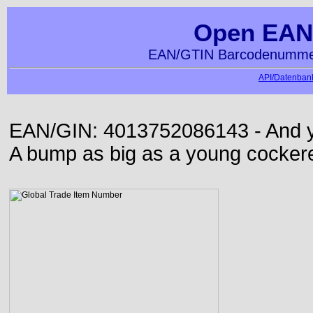
Open EAN
EAN/GTIN Barcodenummer
API/Datenbank
EAN/GIN: 4013752086143 - And yet
A bump as big as a young cockere