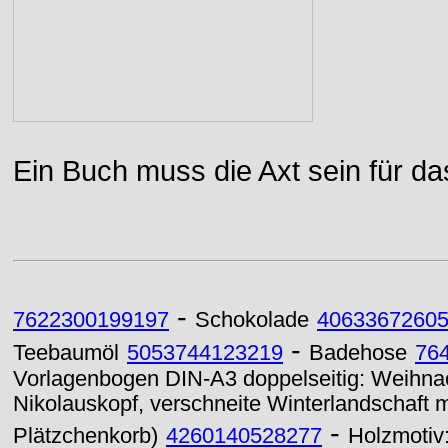
Ein Buch muss die Axt sein für da
-
7622300199197
Schokolade
4063367260
-
Teebaumöl
5053744123219
Badehose
76
Vorlagenbogen DIN-A3 doppelseitig: Weihna
Nikolauskopf, verschneite Winterlandschaft 
-
Plätzchenkorb)
4260140528277
Holzmotiv