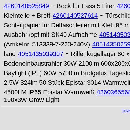
-
4260140525849
Bock für Fass 5 Liter
426
-
Kleinteile + Brett
4260140527614
Türschil
Schleifpapier für Deltaschleifer mit Klett 9
Ausbohrkopf mit SK40 Aufnahme
40514350
(Artikelnr. 513339-7-220-240V)
4051435025
-
lang
4051435039307
Rillenkugellager 80 
Bodeneinbaustrahler 30W 2100lm 600x200
Baylight (IPL) 60W 5700lm Bridgelux Tagesli
2,5W 324lm 50 Stück Epistar 3014 Warmwei
4500LM IP65 Epistar Warmweiß
426036556
100x3W Grow Light
Imp