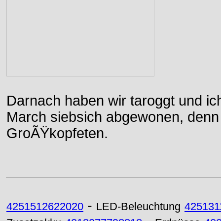
Darnach haben wir taroggt und ic
March siebsich abgewonen, denn d
GroÃŸkopfeten.
-
4251512622020
LED-Beleuchtung
425131