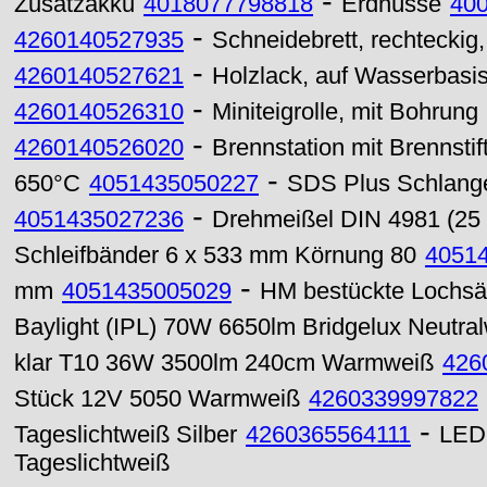
-
Zusatzakku
4018077798818
Erdnüsse
40
-
4260140527935
Schneidebrett, rechtecki
-
4260140527621
Holzlack, auf Wasserba
-
4260140526310
Miniteigrolle, mit Bohrung
-
4260140526020
Brennstation mit Brennsti
-
650°C
4051435050227
SDS Plus Schlange
-
4051435027236
Drehmeißel DIN 4981 (25
Schleifbänder 6 x 533 mm Körnung 80
4051
-
mm
4051435005029
HM bestückte Lochsä
Baylight (IPL) 70W 6650lm Bridgelux Neutra
klar T10 36W 3500lm 240cm Warmweiß
426
Stück 12V 5050 Warmweiß
4260339997822
-
Tageslichtweiß Silber
4260365564111
LED 
Tageslichtweiß