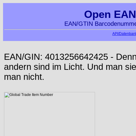
Open EAN
EAN/GTIN Barcodenummer
API/Datenbank
EAN/GIN: 4013256642425 - Denn d
andern sind im Licht. Und man sieh
man nicht.