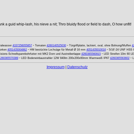
k a guid whip-lash, his nieve a nit; Thro bluidy flood or field to dash, O how unfit!
-
-
ralwasser
4337256055857
Tomaten
4260140525030
Türgriffplatte, lackiert, oval, ohne Bohrung/Muffen
4
-
-
orken
4051435004862
HM bestückte Lochsäge für Metall Ø 16 mm
4051435010016
5/16'-24 UNF HSS 
-
sions-Schnellspannbohrfutter mit MK2 Dorn und Austreiberlappe
4260365560915
LED Streifen 10m 60 LE
-
-
4260365570389
LED Bodeneinbaustrahler 12W 840lm 200x200x60mm Warmweiß IP67
4260365563602
L
Impressum
|
Datenschutz