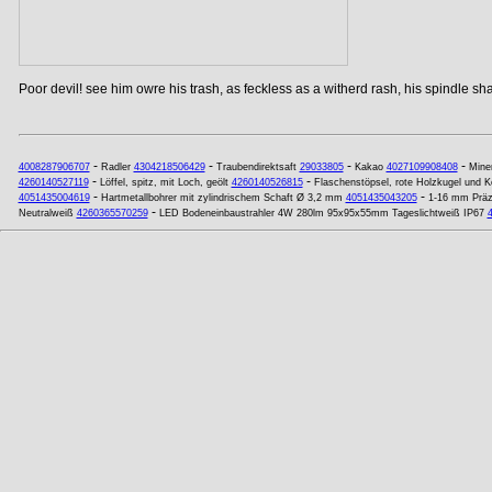
Poor devil! see him owre his trash, as feckless as a witherd rash, his spindle shan
-
-
-
-
4008287906707
Radler
4304218506429
Traubendirektsaft
29033805
Kakao
4027109908408
Mine
-
-
4260140527119
Löffel, spitz, mit Loch, geölt
4260140526815
Flaschenstöpsel, rote Holzkugel und K
-
-
4051435004619
Hartmetallbohrer mit zylindrischem Schaft Ø 3,2 mm
4051435043205
1-16 mm Präzi
-
Neutralweiß
4260365570259
LED Bodeneinbaustrahler 4W 280lm 95x95x55mm Tageslichtweiß IP67