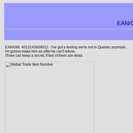
EAN/G
EAN/GIN: 4013143609012 - I've got a feeling we're not in Quebec anymore.
I'm gonna make him an offer he can't refuse.
Three can keep a secret, if two of them are dead.