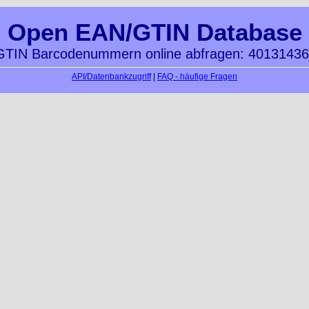
Open EAN/GTIN Database
TIN Barcodenummern online abfragen: 4013143
API/Datenbankzugriff
|
FAQ - häufige Fragen