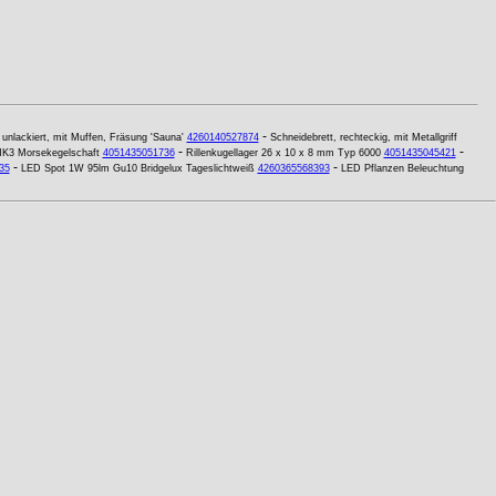
-
, unlackiert, mit Muffen, Fräsung 'Sauna'
4260140527874
Schneidebrett, rechteckig, mit Metallgriff
-
-
MK3 Morsekegelschaft
4051435051736
Rillenkugellager 26 x 10 x 8 mm Typ 6000
4051435045421
-
-
35
LED Spot 1W 95lm Gu10 Bridgelux Tageslichtweiß
4260365568393
LED Pflanzen Beleuchtung