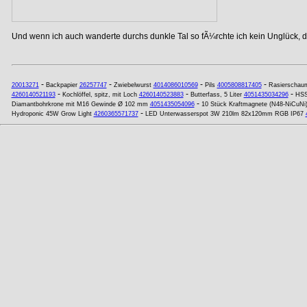
Und wenn ich auch wanderte durchs dunkle Tal so fÃ¼rchte ich kein Unglück, de
-
-
-
-
20013271
Backpapier
26257747
Zwiebelwurst
4014086010569
Pils
4005808817405
Rasierschau
-
-
-
4260140521193
Kochlöffel, spitz, mit Loch
4260140523883
Butterfass, 5 Liter
4051435034296
HSS
-
Diamantbohrkrone mit M16 Gewinde Ø 102 mm
4051435054096
10 Stück Kraftmagnete (N48-NiCuNi
-
Hydroponic 45W Grow Light
4260365571737
LED Unterwasserspot 3W 210lm 82x120mm RGB IP67