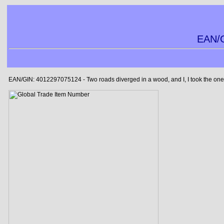
EAN/G
EAN/GIN: 4012297075124 - Two roads diverged in a wood, and I, I took the one le