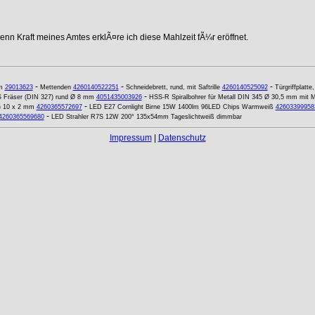
nn Kraft meines Amtes erklÃ¤re ich diese Mahlzeit fÃ¼r eröffnet.
-
-
-
m
29013623
Mettenden
4260140522251
Schneidebrett, rund, mit Saftrille
4260140525092
Türgriffplatte
-
 Fräser (DIN 327) rund Ø 8 mm
4051435003926
HSS-R Spiralbohrer für Metall DIN 345 Ø 30,5 mm mit 
-
) 10 x 2 mm
4260365572697
LED E27 Cornlight Birne 15W 1400lm 96LED Chips Warmweiß
42603399958
-
4260365569680
LED Strahler R7S 12W 200° 135x54mm Tageslichtweiß dimmbar
Impressum
|
Datenschutz