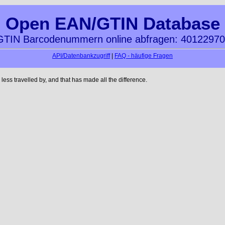
Open EAN/GTIN Database
TIN Barcodenummern online abfragen: 4012297
API/Datenbankzugriff
|
FAQ - häufige Fragen
ss travelled by, and that has made all the difference.