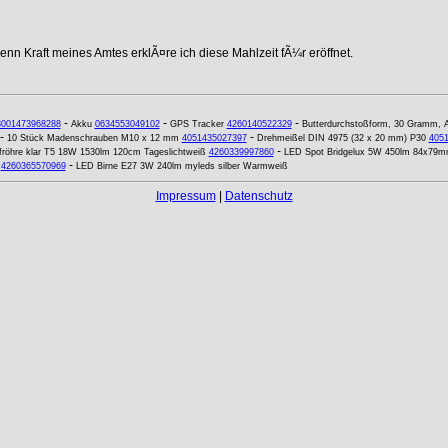
nn Kraft meines Amtes erklÃ¤re ich diese Mahlzeit fÃ¼r eröffnet.
-
-
-
8001473968288
Akku
0634553049102
GPS Tracker
4260140522329
Butterdurchstoßform, 30 Gramm, A
-
-
10 Stück Madenschrauben M10 x 12 mm
4051435027397
Drehmeißel DIN 4975 (32 x 20 mm) P30
405
-
fröhre klar T5 18W 1530lm 120cm Tageslichtweiß
4260339997860
LED Spot Bridgelux 5W 450lm 84x79
-
4260365570969
LED Birne E27 3W 240lm myleds silber Warmweiß
Impressum
|
Datenschutz