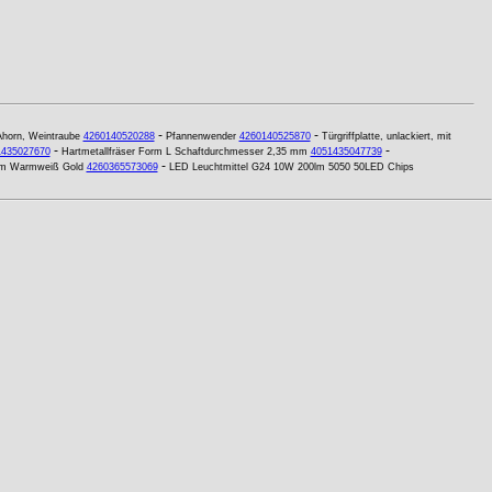
-
-
horn, Weintraube
4260140520288
Pfannenwender
4260140525870
Türgriffplatte, unlackiert, mit
-
-
1435027670
Hartmetallfräser Form L Schaftdurchmesser 2,35 mm
4051435047739
-
mm Warmweiß Gold
4260365573069
LED Leuchtmittel G24 10W 200lm 5050 50LED Chips