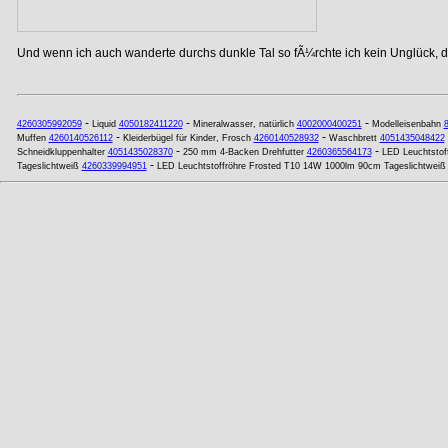
Und wenn ich auch wanderte durchs dunkle Tal so fÃ¼rchte ich kein Unglück, de
-
-
-
4260305992059
Liquid
4050182411220
Mineralwasser, natürlich
4002000400251
Modelleisenbahn
-
-
Muffen
4260140526112
Kleiderbügel für Kinder, Frosch
4260140528932
Waschbrett
4051435048422
-
-
Schneidkluppenhalter
4051435028370
250 mm 4-Backen Drehfutter
4260365564173
LED Leuchtstof
-
Tageslichtweiß
4260339994951
LED Leuchtstoffröhre Frosted T10 14W 1000lm 90cm Tageslichtweiß