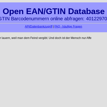
Open EAN/GTIN Database
TIN Barcodenummern online abfragen: 4012297
API/Datenbankzugriff
|
FAQ - häufige Fragen
auern, weil man dem Feind vergibt. Und doch ist der Mensch nur Affe