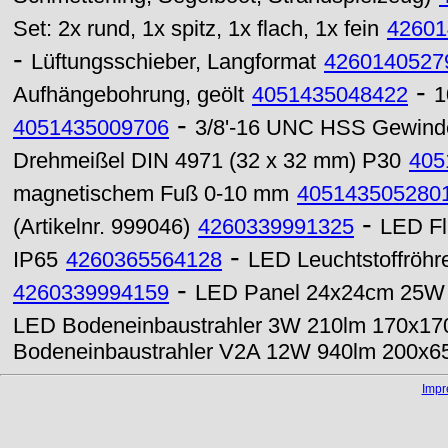
Set: 2x rund, 1x spitz, 1x flach, 1x fein
42601
-
Lüftungsschieber, Langformat
4260140527
-
Aufhängebohrung, geölt
4051435048422
1
-
4051435009706
3/8'-16 UNC HSS Gewinde
Drehmeißel DIN 4971 (32 x 32 mm) P30
405
magnetischem Fuß 0-10 mm
405143505280
-
(Artikelnr. 999046)
4260339991325
LED Fl
-
IP65
4260365564128
LED Leuchtstoffröh
-
4260339994159
LED Panel 24x24cm 25W 
LED Bodeneinbaustrahler 3W 210lm 170x1
Bodeneinbaustrahler V2A 12W 940lm 200x
Imp