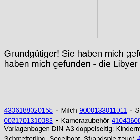
Grundgütiger! Sie haben mich gefu
haben mich gefunden - die Libyer 
-
-
4306188020158
Milch
9000133011011
S
-
0021701310083
Kamerazubehör
4104060
Vorlagenbogen DIN-A3 doppelseitig: Kindermot
Schmetterling, Segelboot, Strandspielzeug)