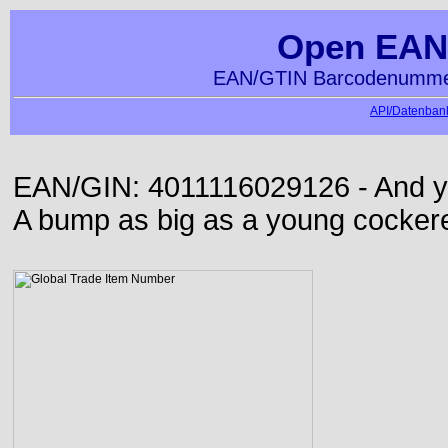
Open EAN
EAN/GTIN Barcodenummer
API/Datenbank
EAN/GIN: 4011116029126 - And yet,
A bump as big as a young cockere