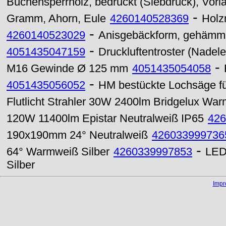
Buchensperrholz, bedruckt (Siebdruck), Vorla
-
Gramm, Ahorn, Eule
4260140528369
Holz
-
4260140523029
Anisgebäckform, gehämmer
-
4051435047159
Druckluftentroster (Nadele
-
M16 Gewinde Ø 125 mm
4051435054058
-
4051435056052
HM bestückte Lochsäge für
Flutlicht Strahler 30W 2400lm Bridgelux Wa
120W 11400lm Epistar Neutralweiß IP65
426
190x190mm 24° Neutralweiß
426033999736
-
64° Warmweiß Silber
4260339997853
LED
Silber
Imp