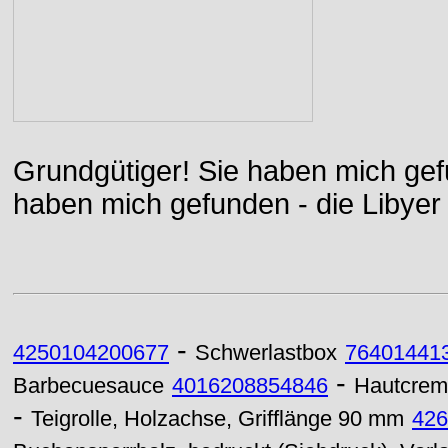
Grundgütiger! Sie haben mich gefu
haben mich gefunden - die Libyer 
-
4250104200677
Schwerlastbox
76401441
-
Barbecuesauce
4016208854846
Hautcre
-
Teigrolle, Holzachse, Grifflänge 90 mm
426