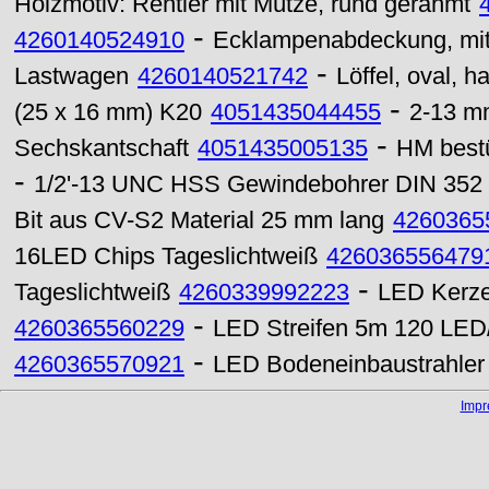
Holzmotiv: Rentier mit Mütze, rund gerahmt
-
4260140524910
Ecklampenabdeckung, mit
-
Lastwagen
4260140521742
Löffel, oval, 
-
(25 x 16 mm) K20
4051435044455
2-13 mm
-
Sechskantschaft
4051435005135
HM bestü
-
1/2'-13 UNC HSS Gewindebohrer DIN 352 
Bit aus CV-S2 Material 25 mm lang
4260365
16LED Chips Tageslichtweiß
426036556479
-
Tageslichtweiß
4260339992223
LED Kerze
-
4260365560229
LED Streifen 5m 120 LED
-
4260365570921
LED Bodeneinbaustrahle
Imp