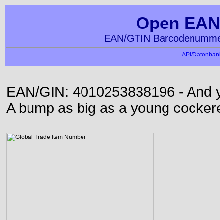
Open EAN
EAN/GTIN Barcodenummer
API/Datenbank
EAN/GIN: 4010253838196 - And yet
A bump as big as a young cockere