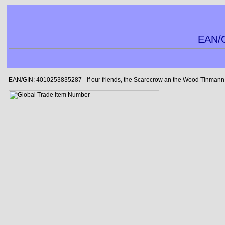
EAN/G
EAN/GIN: 4010253835287 - If our friends, the Scarecrow an the Wood Tinmann w