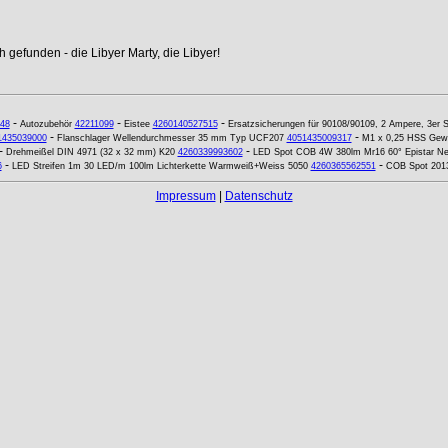
 gefunden - die Libyer Marty, die Libyer!
-
-
-
48
Autozubehör
42211099
Eistee
4260140527515
Ersatzsicherungen für 90108/90109, 2 Ampere, 3er S
-
-
1435039000
Flanschlager Wellendurchmesser 35 mm Typ UCF207
4051435009317
M1 x 0,25 HSS Gewi
-
-
Drehmeißel DIN 4971 (32 x 32 mm) K20
4260339993602
LED Spot COB 4W 380lm Mr16 60° Epistar Ne
-
-
6
LED Streifen 1m 30 LED/m 100lm Lichterkette Warmweiß+Weiss 5050
4260365562551
COB Spot 2013
Impressum
|
Datenschutz