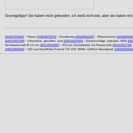
Grundgütiger! Sie haben mich gefunden, ich weiß nicht wie, aber sie haben mich
-
-
-
4010872030407
Fliesen
0706398750793
Grundierung
4000400002907
Pflanzencreme
06100984943
-
-
4260140527560
Untersetzer, geschlitzt, rund
4260140525504
Distanzschräge, unlackiert, K003
405
-
Sechskantschaft Ø 3,0 mm
4051435032667
475 mm Zentrierbohrer mit Konusschaft
4051435027328
-
4260339995064
LED Leuchtstoffröhre Frosted T10 21W 1600lm 1200mm Neutralweiß
426036556065