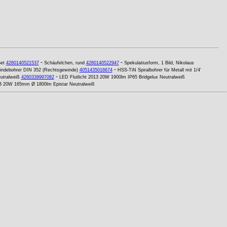
-
-
et
4260140521537
Schäufelchen, rund
4260140522947
Spekulatiusform, 1 Bild, Nikolaus
-
ndebohrer DIN 352 (Rechtsgewinde)
4051435016674
HSS-TiN Spiralbohrer für Metall mit 1/4'
-
utralweiß
4260339997082
LED Flutlicht 2013 20W 1900lm IP65 Bridgelux Neutralweiß
 20W 165mm Ø 1800lm Epistar Neutralweiß