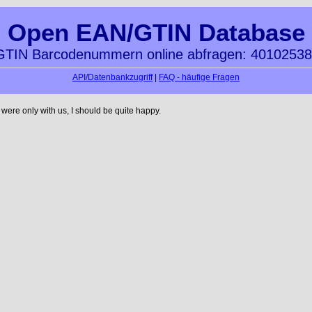
Open EAN/GTIN Database
TIN Barcodenummern online abfragen: 4010253
API/Datenbankzugriff
|
FAQ - häufige Fragen
ere only with us, I should be quite happy.