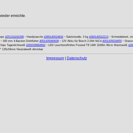
ieder erreichte.
-
-
-
ops
4251311162208
Handytasche
4260140524934
Salzkristalle, 3 kg
4260140522213
Schneidebrett, mit
-
-
-
160 mm 4-Backen Drehfutter
4051435060639
12V Akku für Bosch 2,0Ah NiCd
4051435024655
Grass
-
hips Tageslichtweiß
4260339994692
LED Leuchtstoffröhre Frosted T8 14W 1100lm 90cm Warmweiß
426
0° 135x54mm Neutralweiß dimmbar
Impressum
|
Datenschutz