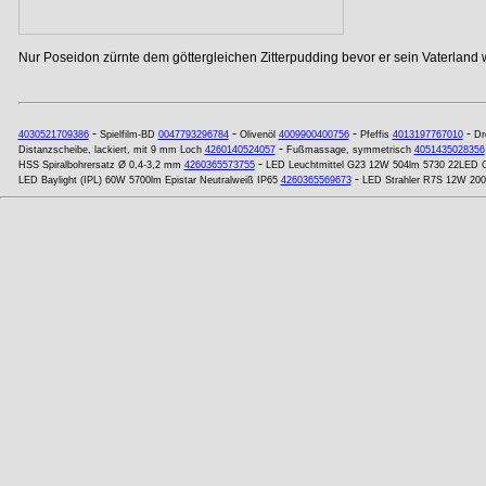
Nur Poseidon zürnte dem göttergleichen Zitterpudding bevor er sein Vaterland w
-
-
-
-
4030521709386
Spielfilm-BD
0047793296784
Olivenöl
4009900400756
Pfeffis
4013197767010
Dr
-
Distanzscheibe, lackiert, mit 9 mm Loch
4260140524057
Fußmassage, symmetrisch
4051435028356
-
HSS Spiralbohrersatz Ø 0,4-3,2 mm
4260365573755
LED Leuchtmittel G23 12W 504lm 5730 22LED C
-
LED Baylight (IPL) 60W 5700lm Epistar Neutralweiß IP65
4260365569673
LED Strahler R7S 12W 20