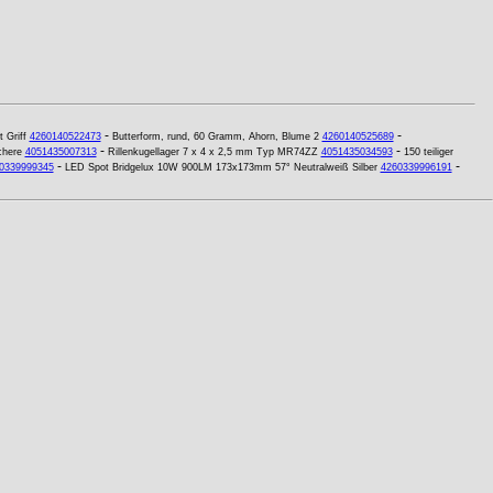
-
-
 Griff
4260140522473
Butterform, rund, 60 Gramm, Ahorn, Blume 2
4260140525689
-
-
chere
4051435007313
Rillenkugellager 7 x 4 x 2,5 mm Typ MR74ZZ
4051435034593
150 teiliger
-
-
0339999345
LED Spot Bridgelux 10W 900LM 173x173mm 57° Neutralweiß Silber
4260339996191