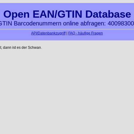
Open EAN/GTIN Database
TIN Barcodenummern online abfragen: 4009830
API/Datenbankzugriff
|
FAQ - häufige Fragen
t, dann ist es der Schwan.