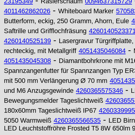
-
23195349
Rasierschaum
0094637315729
-
4011462862026
Whiteboard Marker
57058
Butterform, eckig, 250 Gramm, Ahorn, Eule
4
Saftrille und Grifflochfräsung
426014052337
-
4260140525139
Lasergravur Türgriffplatt
-
rechteckig, mit Metallgriff
4051435046084
-
4051435045308
Diamantbohrkrone mit M
Spannzangenfutter für Spannzangen Typ ER
mit 500 mm Verlängerung Ø 70 mm
4051435
-
und M6 Anzugsgewinde
4260365575346
L
Bewegungsmelder Tageslichtweiß
42603655
180x60mm Tageslichtweiß IP67
4260339995
-
5050 Warmweiß
4260365566535
LED Bir
LED Leuchtstoffröhre Frosted T5 8W 650lm 