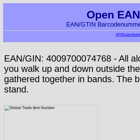
Open EAN
EAN/GTIN Barcodenummer
API/Datenbank
EAN/GIN: 4009700074768 - All alon
you walk up and down outside th
gathered together in bands. The b
stand.