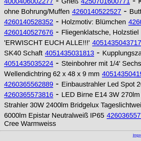
-
-
4000406002277
Grieß
4250701600771
-
ohne Bohrung/Muffen
4260140522527
But
-
4260140528352
Holzmotiv: Blümchen
426
-
4260140527676
Fliegenklatsche, Holzstiel
'ERWISCHT EUCH ALLE!!!'
405143504371
-
SK40 Schaft
4051435031813
Kupplungszah
-
4051435035224
Steinbohrer mit 1/4' Sec
Wellendichtring 62 x 48 x 9 mm
4051435041
-
4260365562889
Einbaustrahler Led Spot
-
4260365573816
LED Birne E14 3W 270lm 
Strahler 30W 2400lm Bridgelux Tageslichtwe
6000lm Epistar Neutralweiß IP65
426036557
Cree Warmweiss
Imp