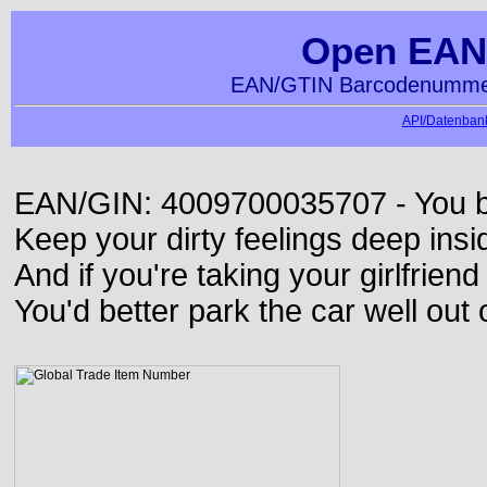
Open EAN
EAN/GTIN Barcodenummer
API/Datenbank
EAN/GIN: 4009700035707 - You bett
Keep your dirty feelings deep insi
And if you're taking your girlfriend
You'd better park the car well out 