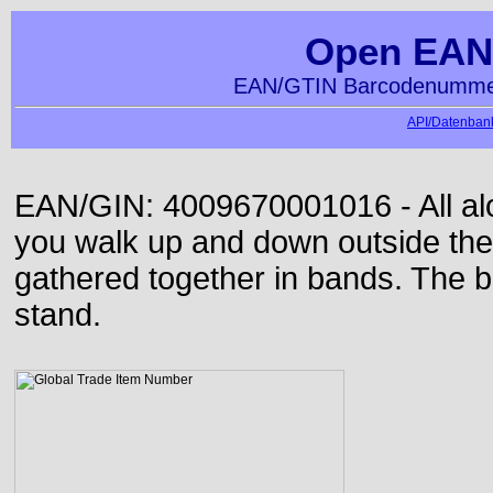
Open EAN
EAN/GTIN Barcodenummer
API/Datenbank
EAN/GIN: 4009670001016 - All alon
you walk up and down outside th
gathered together in bands. The b
stand.