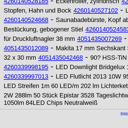
-
4260140528185
Eckenroller, zylindrisch
4
-
Stopfen, Hahn und Bock
4260140527102
L
-
4260140524668
Saunabadebürste, Kopf ab
Bestückung, gebogener Stiel
426014052458
für Druckluftnagler 38 mm
4051435007269
-
4051435012089
Makita 17 mm Sechskant 
-
32 x 30 mm
4051435042468
90? HSS-TiN 
-
4260339998195
LED Downlight Bridgelux
-
4260339997013
LED Flutlicht 2013 10W 
LED Streifen 1m 60 LED/m 202 lm Lichterke
2W 288lm 50 Stück Epistar 3528 Tageslichtw
1050lm 84LED Chips Neutralweiß
Imp