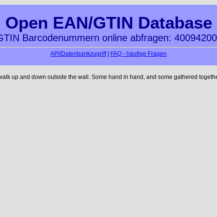
Open EAN/GTIN Database
TIN Barcodenummern online abfragen: 4009420
API/Datenbankzugriff
|
FAQ - häufige Fragen
 walk up and down outside the wall. Some hand in hand, and some gathered together