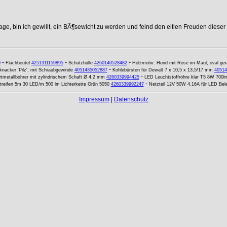
age, bin ich gewillt, ein BÃ¶sewicht zu werden und feind den eitlen Freuden dieser
-
-
-
0
Flachbeutel
4251311159895
Schutzhülle
4260140528482
Holzmotiv: Hund mit Rose im Maul, oval ge
-
nacker 'Pilz', mit Schraubgewinde
4051435052887
Kohlebürsten für Dewalt 7 x 10,5 x 13,5/17 mm
40514
-
tmetallbohrer mit zylindrischem Schaft Ø 4,2 mm
4260339994425
LED Leuchtstoffröhre klar T5 8W 70
-
reifen 5m 30 LED/m 500 lm Lichterkette Grün 5050
4260339992247
Netzteil 12V 50W 4.16A für LED Bel
Impressum
|
Datenschutz