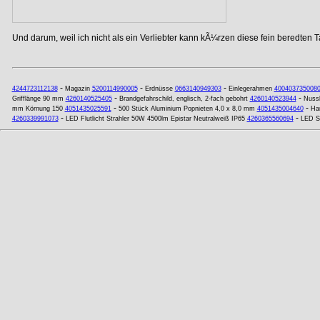
Und darum, weil ich nicht als ein Verliebter kann kÃ¼rzen diese fein beredten T
-
-
-
4244723112138
Magazin
5200114990005
Erdnüsse
0663140949303
Einlegerahmen
400403735008
-
-
Grifflänge 90 mm
4260140525405
Brandgefahrschild, englisch, 2-fach gebohrt
4260140523944
Nussk
-
-
mm Körnung 150
4051435025591
500 Stück Aluminium Popnieten 4,0 x 8,0 mm
4051435004640
Har
-
-
4260339991073
LED Flutlicht Strahler 50W 4500lm Epistar Neutralweiß IP65
4260365560694
LED St