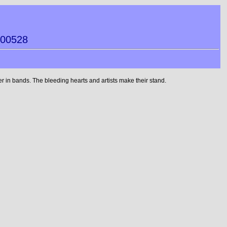
000528
 in bands. The bleeding hearts and artists make their stand.