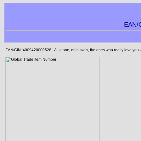
EAN/G
EAN/GIN: 4009420000528 - All alone, or in two's, the ones who really love you