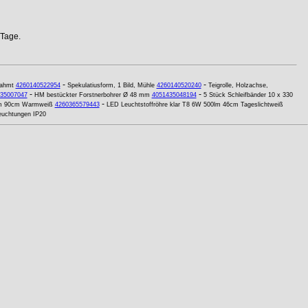
 Tage.
-
-
rahmt
4260140522954
Spekulatiusform, 1 Bild, Mühle
4260140520240
Teigrolle, Holzachse,
-
-
35007047
HM bestückter Forstnerbohrer Ø 48 mm
4051435048194
5 Stück Schleifbänder 10 x 330
-
0lm 90cm Warmweiß
4260365579443
LED Leuchtstoffröhre klar T8 6W 500lm 46cm Tageslichtweiß
euchtungen IP20