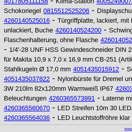
-
4017805111158
Klima-Station
4005249007
-
Schokoriegel
0815512525206
Displayschut
-
4260140525016
Türgriffplatte, lackiert, mi
-
unlackiert, Buche
4260140524200
Schwing
Flaschenhalterung, ohne Flasche
42601405
-
1/4'-28 UNF HSS Gewindeschneider DIN 2
für Makita 10,9 x 7,0 x 16,9 mm CB-251 (Arti
-
Stahlkugeln Ø 17,0 mm
4051435015912
S
-
4051435037822
Nylonbürste für Dremel u
3W 210lm 82x120mm Warmweiß IP67
4260
-
Beleuchtungen
4260365573991
Laterne m
-
4260365560670
LED Streifen 10m 30 LED
-
4260365564036
LED Leuchtstoffröhre kl
Imp