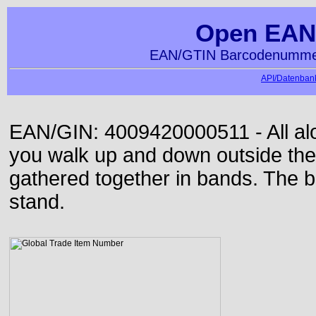
Open EAN
EAN/GTIN Barcodenummer
API/Datenbank
EAN/GIN: 4009420000511 - All alon
you walk up and down outside th
gathered together in bands. The b
stand.