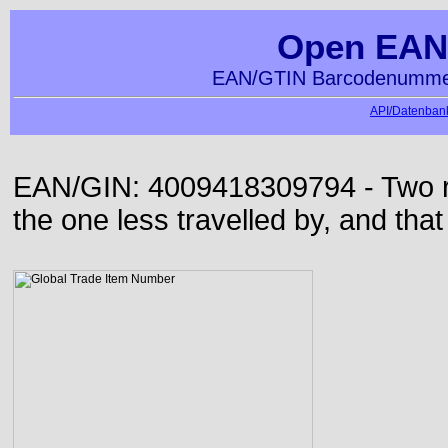
Open EAN
EAN/GTIN Barcodenummer
API/Datenbank
EAN/GIN: 4009418309794 - Two roa
the one less travelled by, and that