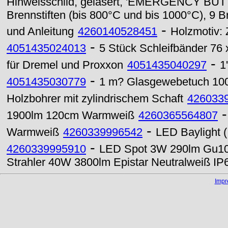
Hinweisschild, gelasert, 'EMERGENCY BU
Brennstiften (bis 800°C und bis 1000°C), 9 
-
und Anleitung
4260140528451
Holzmotiv:
-
4051435024013
5 Stück Schleifbänder 76
-
für Dremel und Proxxon
4051435040297
1
-
4051435030779
1 m? Glasgewebetuch 100
Holzbohrer mit zylindrischem Schaft
426033
1900lm 120cm Warmweiß
4260365564807
-
Warmweiß
4260339996542
LED Baylight 
-
4260339995910
LED Spot 3W 290lm Gu10 
Strahler 40W 3800lm Epistar Neutralweiß IP
Imp