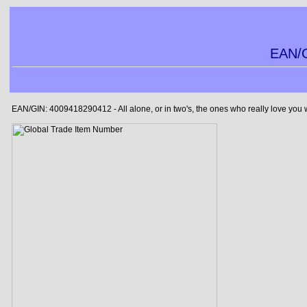
EAN/G
EAN/GIN: 4009418290412 - All alone, or in two's, the ones who really love you