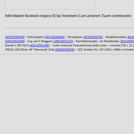
Infirmitatem Nostram respice Et fac hominem Cum amorem Tuum commiscere
-
-
-
4007615000308
Dämmplatten
6417182296406
Smartphone
4002000501552
Modelleisenbahn
4014
-
-
4260140524569
Zug und 3 Waggons
4260140521353
Kartoffelstampfer, mit Metallwellen
405143505
-
Dewalt 1,5Ah NiCd
4051435013390
Turbo Universal Diamanttrennscheibe (nass + trocken) 230 x 22
-
450LM 120x70mm 48° Warmweiß Gold
4260365560250
LED Streifen 5m 120 LED/m 280lm Lichterke