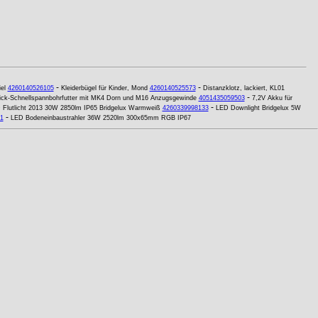
-
-
el
4260140526105
Kleiderbügel für Kinder, Mond
4260140525573
Distanzklotz, lackiert, KL01
-
ick-Schnellspannbohrfutter mit MK4 Dorn und M16 Anzugsgewinde
4051435059503
7,2V Akku für
-
 Flutlicht 2013 30W 2850lm IP65 Bridgelux Warmweiß
4260339998133
LED Downlight Bridgelux 5W
-
1
LED Bodeneinbaustrahler 36W 2520lm 300x65mm RGB IP67