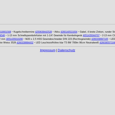
-
-
-
519001508
Kugelschreibermine
4250639442528
Akku
4260140521834
Gabel, 4 breite Zinken, runder Sti
-
-
4546
1-13 mm Schnellspannbohrfutter mit 1-1/4' Gewinde für Kernbohrgerät
4051435044707
2-13 mm Cl
-
-
,2 mm
4051435010290
M20 x 2,5 HSS Gewindeschneider DIN 223 (Rechtsgewinde)
4260339997105
LED
-
tte Weiss 3528
4260339994432
LED Leuchtstoffröhre klar T5 8W 700lm 90cm Neutralweiß
426036557104
Impressum
|
Datenschutz