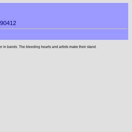
290412
 in bands. The bleeding hearts and artists make their stand.