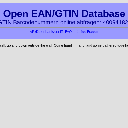
Open EAN/GTIN Database
TIN Barcodenummern online abfragen: 4009418
API/Datenbankzugriff
|
FAQ - häufige Fragen
 walk up and down outside the wall. Some hand in hand, and some gathered together