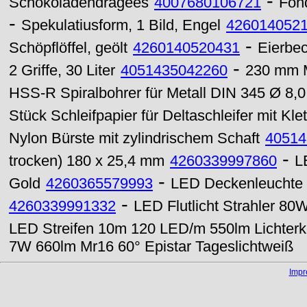
-
Schokoladendragees
4007680106721
Fon
-
Spekulatiusform, 1 Bild, Engel
426014052
-
Schöpflöffel, geölt
4260140520431
Eierbec
-
2 Griffe, 30 Liter
4051435042260
230 mm M
HSS-R Spiralbohrer für Metall DIN 345 Ø 8
Stück Schleifpapier für Deltaschleifer mit K
Nylon Bürste mit zylindrischem Schaft
40514
-
trocken) 180 x 25,4 mm
4260339997860
L
-
Gold
4260365579993
LED Deckenleuchte 
-
4260339991332
LED Flutlicht Strahler 8
LED Streifen 10m 120 LED/m 550lm Lichterk
7W 660lm Mr16 60° Epistar Tageslichtweiß
Imp