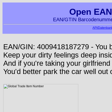
Open EAN
EAN/GTIN Barcodenummer
API/Datenbank
EAN/GIN: 4009418187279 - You bett
Keep your dirty feelings deep insi
And if you're taking your girlfriend
You'd better park the car well out 