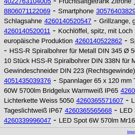
-
4022763104005
Fruchtsaftgetränk Zitrone
-
8806071122069
Smartphone
3057640382
-
Schlagsahne
4260140520547
Grillzange, 
-
4260140520011
Kochlöffel, spitz, mit Loch
-
europäische Produktion
4260140522862
S
-
HSS-R Spiralbohrer für Metall DIN 345 Ø 
10 Stück HSS-R Spiralbohrer DIN 338N für 
Gewindeschneider DIN 223 (Rechtsgewinde)
-
4051435039376
Spannlager 65 x 120 mm
60W 5700lm Bridgelux Warmweiß IP65
4260
-
Lichterkette Weiss 5050
4260365571607
L
-
Tageslichtweiß IP67
4260365565668
LED 
-
4260339996047
LED Spot 6W 570lm Mr16 
Imp