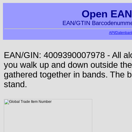
Open EAN
EAN/GTIN Barcodenummer
API/Datenbank
EAN/GIN: 4009390007978 - All alon
you walk up and down outside th
gathered together in bands. The b
stand.