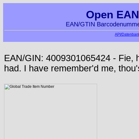
Open EAN
EAN/GTIN Barcodenummer
API/Datenbank
EAN/GIN: 4009301065424 - Fie, h
had. I have remember'd me, thou'