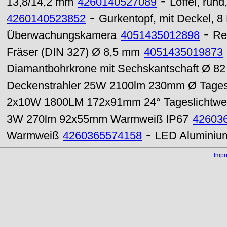
-
13,8/14,2 mm
4260140527089
Löffel, rund
-
4260140523852
Gurkentopf, mit Deckel, 8 
-
Überwachungskamera
4051435012898
Re
Fräser (DIN 327) Ø 8,5 mm
4051435019873
Diamantbohrkrone mit Sechskantschaft Ø 8
Deckenstrahler 25W 2100lm 230mm Ø Tages
2x10W 1800LM 172x91mm 24° Tageslichtwei
3W 270lm 92x55mm Warmweiß IP67
42603
-
Warmweiß
4260365574158
LED Aluminium 
Imp