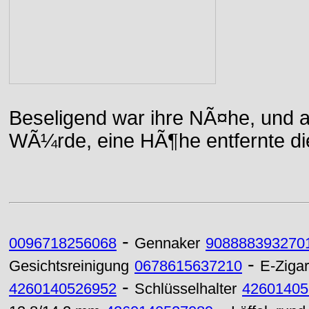
Beseligend war ihre NÃ¤he, und a
WÃ¼rde, eine HÃ¶he entfernte die 
-
0096718256068
Gennaker
908888393270
-
Gesichtsreinigung
0678615637210
E-Zigar
-
4260140526952
Schlüsselhalter
42601405