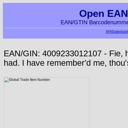
Open EAN
EAN/GTIN Barcodenummer
API/Datenbank
EAN/GIN: 4009233012107 - Fie, h
had. I have remember'd me, thou'