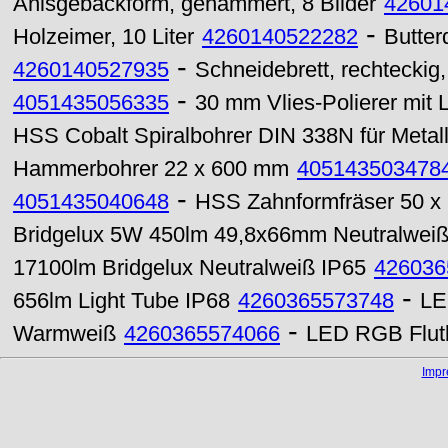
Anisgebäckform, gehämmert, 8 Bilder
42601
-
Holzeimer, 10 Liter
4260140522282
Butter
-
4260140527935
Schneidebrett, rechtecki
-
4051435056335
30 mm Vlies-Polierer mit
HSS Cobalt Spiralbohrer DIN 338N für Metal
Hammerbohrer 22 x 600 mm
405143503478
-
4051435040648
HSS Zahnformfräser 50 x
Bridgelux 5W 450lm 49,8x66mm Neutralwei
17100lm Bridgelux Neutralweiß IP65
426036
-
656lm Light Tube IP68
4260365573748
LE
-
Warmweiß
4260365574066
LED RGB Flutl
Imp