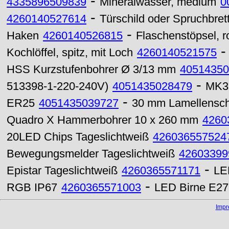
-
4335896509839
Mineralwasser, medium
0
-
4260140527614
Türschild oder Spruchbrett
-
Haken
4260140526815
Flaschenstöpsel, 
Kochlöffel, spitz, mit Loch
4260140521575
HSS Kurzstufenbohrer Ø 3/13 mm
40514350
-
513398-1-220-240V)
4051435028479
MK3 
-
ER25
4051435039727
30 mm Lamellensch
Quadro X Hammerbohrer 10 x 260 mm
4260
20LED Chips Tageslichtweiß
426036557524
Bewegungsmelder Tageslichtweiß
42603399
-
Epistar Tageslichtweiß
4260365571171
LE
-
RGB IP67
4260365571003
LED Birne E27
Imp