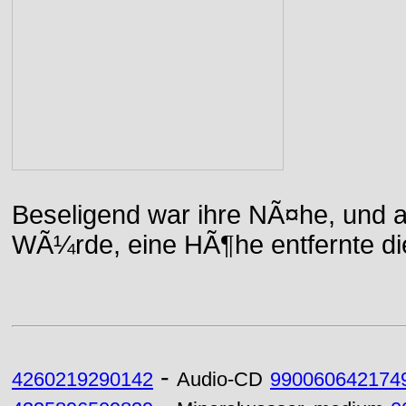
Beseligend war ihre NÃ¤he, und a
WÃ¼rde, eine HÃ¶he entfernte die 
-
4260219290142
Audio-CD
990060642174