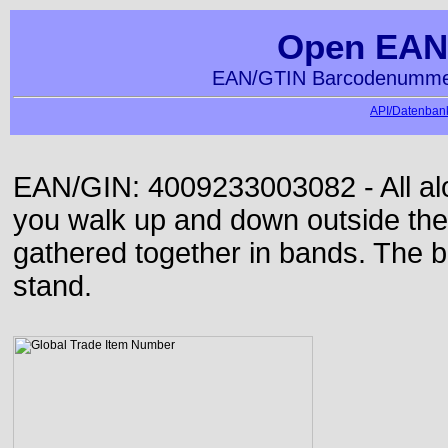
Open EAN
EAN/GTIN Barcodenummer
API/Datenbank
EAN/GIN: 4009233003082 - All alon
you walk up and down outside th
gathered together in bands. The b
stand.