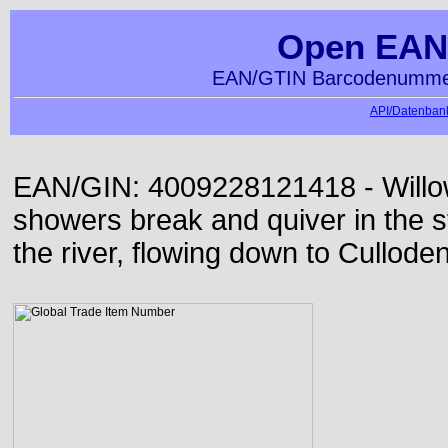
Open EAN
EAN/GTIN Barcodenummer
API/Datenbank
EAN/GIN: 4009228121418 - Willo
showers break and quiver in the s
the river, flowing down to Culloden