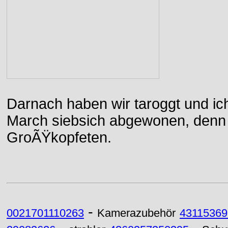
Darnach haben wir taroggt und ic
March siebsich abgewonen, denn d
GroÃŸkopfeten.
-
0021701110263
Kamerazubehör
43115369