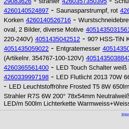
-
-
29083626
strahler
4260357350395
Schu
-
4260140524897
Saunasparstrumpf, rot
42
-
Korken
4260140526716
Wurstschneidebre
oval, 2 Bilder, diverse Motive
405143503156
-
220-240V)
4051435042512
90? HSS-TiN K
-
4051435059022
Entgratemesser
4051435
(Artikelnr. 354767-100-120V)
405143503884
-
4260365561400
LED Touch Schalter weiß
-
4260339997198
LED Flutlicht 2013 70W 6
-
LED Leuchtstoffröhre Frosted T5 8W 650l
Strahler R7S 6W 200° 78x54mm Neutralwei
LED/m 500lm Lichterkette Warmweiss+Weis
Imp