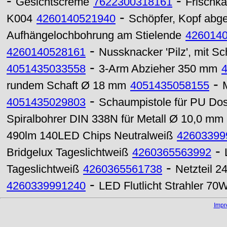
-
-
Gesichtscreme
7622300318161
Frischk
-
K004
4260140521940
Schöpfer, Kopf abge
Aufhängelochbohrung am Stielende
426014
-
4260140528161
Nussknacker 'Pilz', mit 
-
4051435033558
3-Arm Abzieher 350 mm
-
rundem Schaft Ø 18 mm
4051435058155
-
4051435029803
Schaumpistole für PU D
Spiralbohrer DIN 338N für Metall Ø 10,0 mm
490lm 140LED Chips Neutralweiß
42603399
-
Bridgelux Tageslichtweiß
4260365563992
-
Tageslichtweiß
4260365561738
Netzteil 
-
4260339991240
LED Flutlicht Strahler 7
Imp