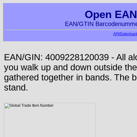
Open EAN
EAN/GTIN Barcodenummer
API/Datenbank
EAN/GIN: 4009228120039 - All alon
you walk up and down outside th
gathered together in bands. The b
stand.