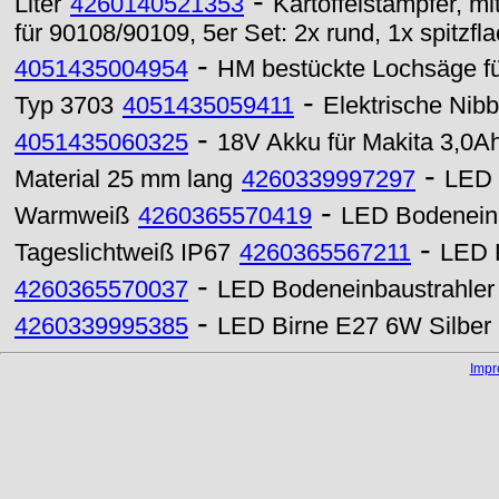
-
Liter
4260140521353
Kartoffelstampfer, mi
für 90108/90109, 5er Set: 2x rund, 1x spitzf
-
4051435004954
HM bestückte Lochsäge f
-
Typ 3703
4051435059411
Elektrische Nib
-
4051435060325
18V Akku für Makita 3,0Ah
-
Material 25 mm lang
4260339997297
LED 
-
Warmweiß
4260365570419
LED Bodenein
-
Tageslichtweiß IP67
4260365567211
LED K
-
4260365570037
LED Bodeneinbaustrahler
-
4260339995385
LED Birne E27 6W Silber
Imp