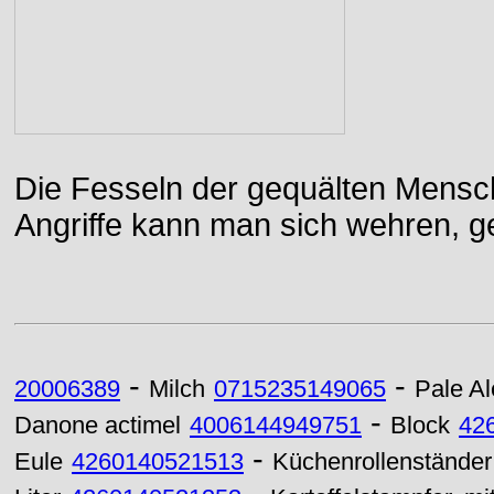
Die Fesseln der gequälten Mensch
Angriffe kann man sich wehren, g
-
-
20006389
Milch
0715235149065
Pale Al
-
Danone actimel
4006144949751
Block
42
-
Eule
4260140521513
Küchenrollenständer