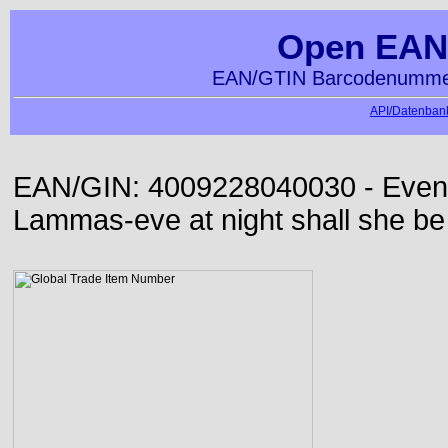
Open EAN
EAN/GTIN Barcodenummer
API/Datenbank
EAN/GIN: 4009228040030 - Even or
Lammas-eve at night shall she be