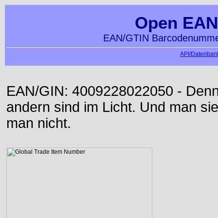
Open EAN
EAN/GTIN Barcodenummer
API/Datenbank
EAN/GIN: 4009228022050 - Denn d
andern sind im Licht. Und man sieh
man nicht.