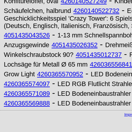
-
Konfitürelöffel, oval
4260140527249
Kinder
-
Schäufelchen, halbrund
4260140522732
E
Geschicklichkeitsspiel 'Crazy Tower': 6 Spiel
(Deutsch, Englisch, Italienisch, Französisch
-
4051435043526
1-13 mm Schnellspannboh
-
Anzugsgewinde
4051435026352
Drehmeiß
-
Winkelschraubstock 90?
4051435012737
Lochsäge für Metall Ø 65 mm
42603655684
-
Grow Light
4260365570952
LED Bodenein
-
4260365574097
LED RGB Flutlicht Strahl
-
4260365571089
LED Bodeneinbaustrahle
-
4260365569888
LED Bodeneinbaustrahler
Imp