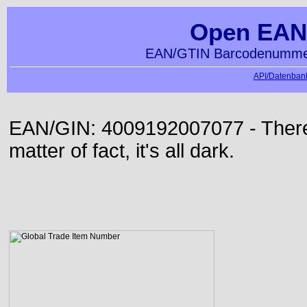
Open EAN
EAN/GTIN Barcodenummer
API/Datenbank
EAN/GIN: 4009192007077 - There 
matter of fact, it's all dark.