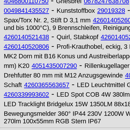
-
4046800110750
Griesbrei
0678247638708
-
0049841435527
Kunststoffbox
29019328
Spax/Torx Nr. 2, Stift D 3,1 mm
4260140526
und bis 1000°C), 9 Brennschleifen, Reinigun
-
4260140521438
Quirl, Stabkopf
42601405
-
4260140520806
Profi-Krauthobel, eckig, 
MK2 Dorn mit B16 Konus und Austreiberlapp
-
mm) K20
4051435007290
Rillenkugellage
Drehfutter 80 mm mit M12 Anzugsgewinde
4
-
Schaft
4260365563657
LED Leuchtmittel 
-
4260339993602
LED Spot COB 4W 380lm M
LED Tracklight Bridgelux 15W 1350LM 88x1
Bewegungsmelder 360° IP44 230V 1200W 
270lm 100x55mm RGB Stern IP67