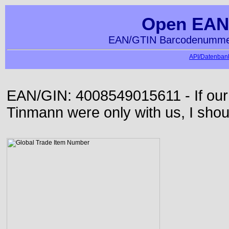
Open EAN
EAN/GTIN Barcodenummer
API/Datenbank
EAN/GIN: 4008549015611 - If our
Tinmann were only with us, I shou