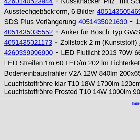
-
4260140523944
Nussknacker 'Pilz', mit 
Ausstechgebäckform, 6 Bilder
40514350546
-
SDS Plus Verlängerung
4051435021630
1
-
4051435035552
Anker für Bosch Typ GWS 
-
4051435021173
Zollstock 2 m (Kunststoff)
-
4260339996900
LED Flutlicht 2013 70W 6
LED Streifen 1m 60 LED/m 202 lm Lichterket
Bodeneinbaustrahler V2A 12W 840lm 200x6
Leuchtstoffröhre klar T10 18W 1700lm 120cm
Leuchtstoffröhre Frosted T10 14W 1000lm 9
Imp