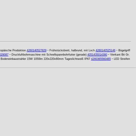
-
-
ropäische Produktion
4260140527829
Frühstücksbrett, halbrund, mit Loch
4260140525146
Bügelgriff
-
-
029087
Druckluftbohrmaschine mit Schnellspannbohrfutter (gerade)
4051435014380
Vierkant Bit Gr.
-
Bodeneinbaustrahler 15W 1050lm 220x220x60mm Tageslichtweiß IP67
4260365560465
LED Streifen