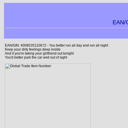
EAN/G
EAN/GIN: 4008535110672 - You better run all day and run all night
Keep your dirty feelings deep inside
And if you're taking your girlfriend out tonight
You'd better park the car well out of sight