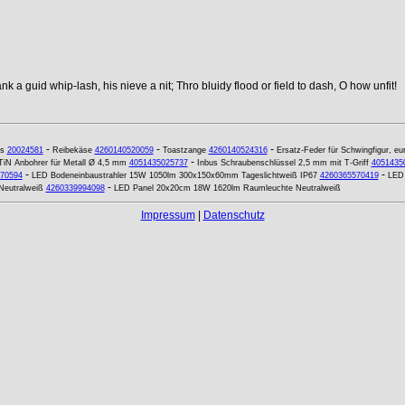
k a guid whip-lash, his nieve a nit; Thro bluidy flood or field to dash, O how unfit!
-
-
-
s
20024581
Reibekäse
4260140520059
Toastzange
4260140524316
Ersatz-Feder für Schwingfigur, eu
-
TiN Anbohrer für Metall Ø 4,5 mm
4051435025737
Inbus Schraubenschlüssel 2,5 mm mit T-Griff
4051435
-
-
70594
LED Bodeneinbaustrahler 15W 1050lm 300x150x60mm Tageslichtweiß IP67
4260365570419
LED 
-
Neutralweiß
4260339994098
LED Panel 20x20cm 18W 1620lm Raumleuchte Neutralweiß
Impressum
|
Datenschutz