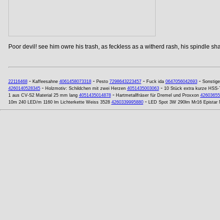
Poor devil! see him owre his trash, as feckless as a witherd rash, his spindle shan
-
-
-
-
22116468
Kaffeesahne
4061458073318
Pesto
7298643223457
Fuck ida
0647056042693
Sonstige
-
-
4260140528345
Holzmotiv: Schildchen mit zwei Herzen
4051435003063
10 Stück extra kurze HSS-
-
1 aus CV-S2 Material 25 mm lang
4051435014878
Hartmetallfräser für Dremel und Proxxon
42603655
-
10m 240 LED/m 1160 lm Lichterkette Weiss 3528
4260339995880
LED Spot 3W 290lm Mr16 Epistar 