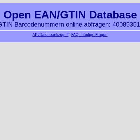
Open EAN/GTIN Database
TIN Barcodenummern online abfragen: 4008535
API/Datenbankzugriff
|
FAQ - häufige Fragen