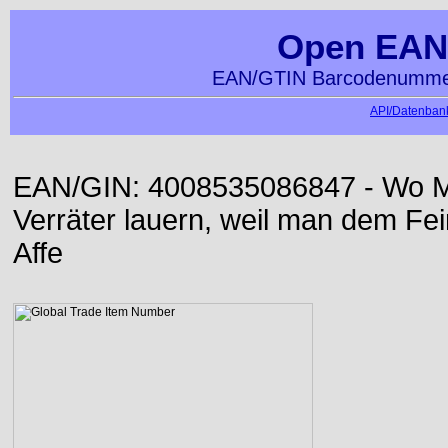
Open EAN
EAN/GTIN Barcodenummer
API/Datenbank
EAN/GIN: 4008535086847 - Wo Me
Verräter lauern, weil man dem Fei
Affe