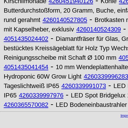
-
Kirschlimonade
4260451940126
Kohle
42
Butterdurchstoßform, 20 Gramm, Buche, ein
-
rund gerahmt
4260140527805
Brotkasten m
mit Kapselheber, exklusiv
4260140524309
-
4051435024402
Diamantfräser für Glas, G
bestücktes Kreissägeblatt für Holz Typ Wec
Reinigungsscheibe mit Schaft Ø 100 mm
40
-
4051435041454
10 mm Wendeplattenhalte
Hydroponic 60W Grow Light
426033999628
-
Tageslichtweiß IP65
4260339991073
LED F
-
IP65
4260339997976
LED Spot Bridgelux
-
4260365570082
LED Bodeneinbaustrahle
Imp