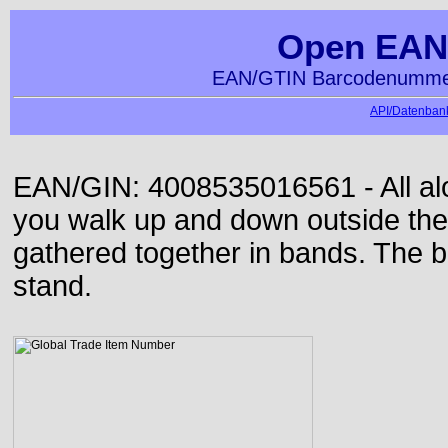
Open EAN
EAN/GTIN Barcodenummer
API/Datenbank
EAN/GIN: 4008535016561 - All alon
you walk up and down outside th
gathered together in bands. The b
stand.