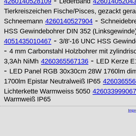
-
4260140528109
Lederband
42601405204
Tierkreiszeichen Fische/Pisces, gezackt ger
-
Schneemann
4260140527904
Schneidebret
HSS Gewindebohrer DIN 352 (Linksgewinde
-
4051435010467
3/8'-16 UNC HSS Gewinde
-
4 mm Carbonstahl Holzbohrer mit zylindri
-
3,3Ah NiMh
4260365567136
LED Kerze E
-
LED Panel RGB 30x30cm 28W 1760lm di
1700lm Epistar Neutralweiß IP65
426036556
Lichterkette Warmweiss 5050
42603399906
Warmweiß IP65
Imp