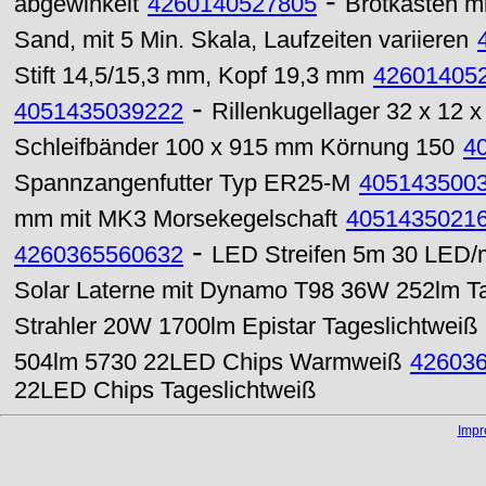
-
abgewinkelt
4260140527805
Brotkasten mit
Sand, mit 5 Min. Skala, Laufzeiten variieren
Stift 14,5/15,3 mm, Kopf 19,3 mm
42601405
-
4051435039222
Rillenkugellager 32 x 12
Schleifbänder 100 x 915 mm Körnung 150
4
Spannzangenfutter Typ ER25-M
405143500
mm mit MK3 Morsekegelschaft
4051435021
-
4260365560632
LED Streifen 5m 30 LED/m
Solar Laterne mit Dynamo T98 36W 252lm Ta
Strahler 20W 1700lm Epistar Tageslichtweiß
504lm 5730 22LED Chips Warmweiß
42603
22LED Chips Tageslichtweiß
Imp