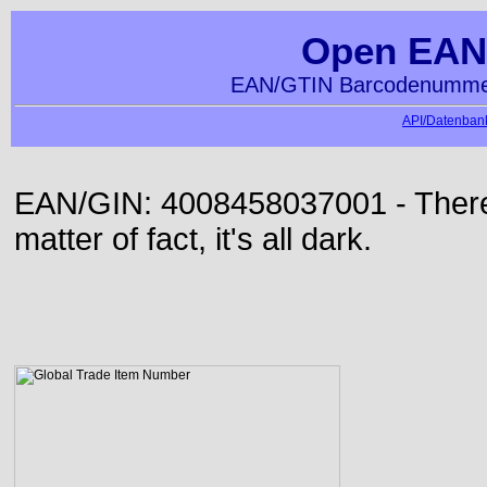
Open EAN
EAN/GTIN Barcodenummer
API/Datenbank
EAN/GIN: 4008458037001 - There 
matter of fact, it's all dark.