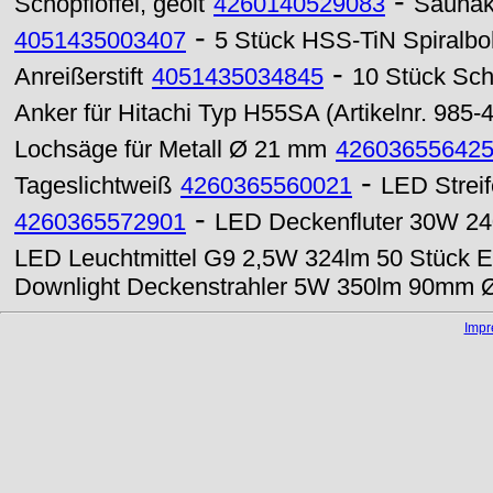
-
Schöpflöffel, geölt
4260140529083
Saunake
-
4051435003407
5 Stück HSS-TiN Spiralboh
-
Anreißerstift
4051435034845
10 Stück Sch
Anker für Hitachi Typ H55SA (Artikelnr. 985
Lochsäge für Metall Ø 21 mm
42603655642
-
Tageslichtweiß
4260365560021
LED Strei
-
4260365572901
LED Deckenfluter 30W 240
LED Leuchtmittel G9 2,5W 324lm 50 Stück Ep
Downlight Deckenstrahler 5W 350lm 90mm Ø
Imp