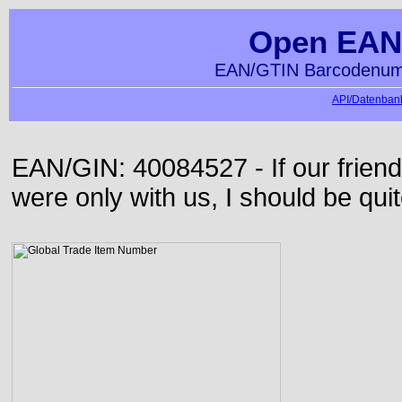
Open EAN
EAN/GTIN Barcodenumm
API/Datenbank
EAN/GIN: 40084527 - If our frie
were only with us, I should be qui