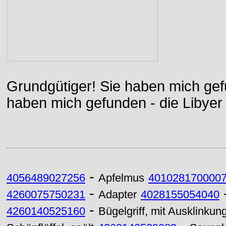
Grundgütiger! Sie haben mich gefu
haben mich gefunden - die Libyer 
-
4056489027256
Apfelmus
401028170000
-
4260075750231
Adapter
4028155054040
-
4260140525160
Bügelgriff, mit Ausklinkun